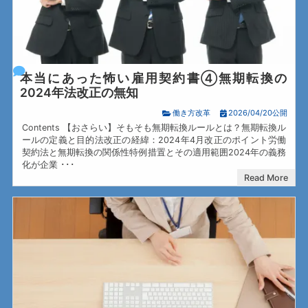
本当にあった怖い雇用契約書④無期転換の
2024年法改正の無知
働き方改革
2026/04/20公開
Contents 【おさらい】そもそも無期転換ルールとは？無期転換ル
ールの定義と目的法改正の経緯：2024年4月改正のポイント労働
契約法と無期転換の関係性特例措置とその適用範囲2024年の義務
化が企業 ･･･
Read More