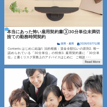
本当にあった怖い雇用契約書③30分単位未満切
捨ての勤務時間契約
採用・雇用
2026/03/17公開
Contents はじめに結論1. 法的根拠：賃金全額払いの原則2. 唯一
認められている「30分単位」の特例3. 雇用契約書に「30分単
位」と書くリスク実務上のアドバイスはじめに ご相談 ･･･
Read More