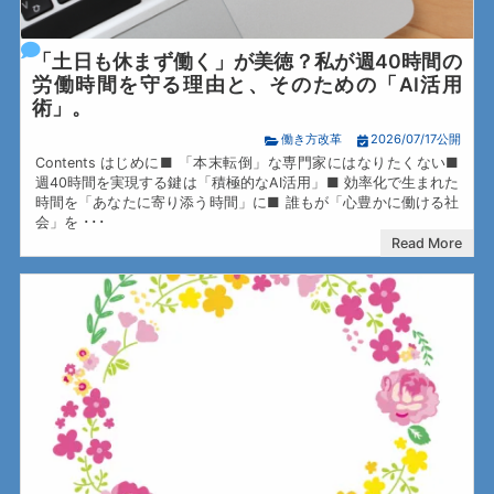
「土日も休まず働く」が美徳？私が週40時間の
労働時間を守る理由と、そのための「AI活用
術」。
働き方改革
2026/07/17公開
Contents はじめに■ 「本末転倒」な専門家にはなりたくない■
週40時間を実現する鍵は「積極的なAI活用」■ 効率化で生まれた
時間を「あなたに寄り添う時間」に■ 誰もが「心豊かに働ける社
会」を ･･･
Read More