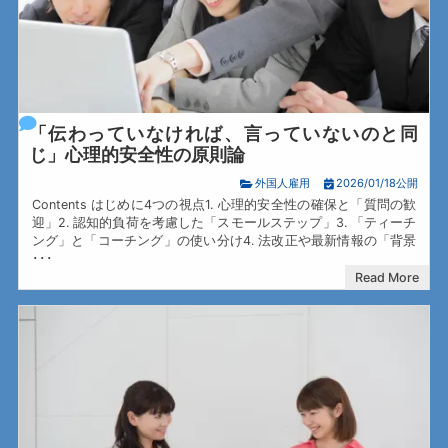
「伝わっていなければ、言っていないのと同
じ」心理的安全性の原則論
外国人雇用
2026/01/18公開
Contents はじめに4つの視点1. 心理的安全性の確保と「質問の歓
迎」2. 認知的負荷を考慮した「スモールステップ」3. 「ティーチ
ング」と「コーチング」の使い分け4. 法改正や最新情報の「背景
･･･
Read More