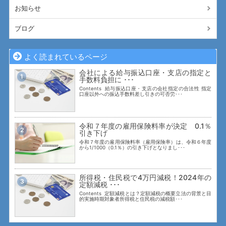
お知らせ
ブログ
よく読まれているページ
会社による給与振込口座・支店の指定と
1
手数料負担に ･･･
Contents 給与振込口座・支店の会社指定の合法性 指定
口座以外への振込手数料差し引きの可否労･･･
令和７年度の雇用保険料率が決定 0.1％
2
引き下げ
令和７年度の雇用保険料率（雇用保険率）は、令和６年度
から1/1000（0.1％）の引き下げとなりまし･･･
所得税・住民税で4万円減税！2024年の
3
定額減税 ･･･
Contents 定額減税とは？定額減税の概要立法の背景と目
的実施時期対象者所得税と住民税の減税額･･･