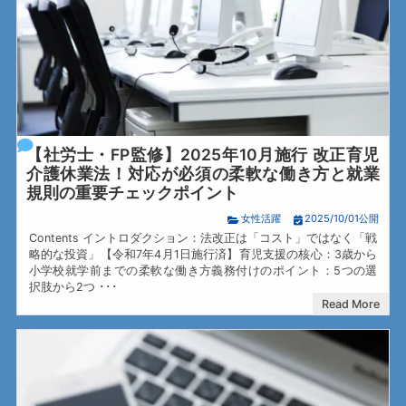
【社労士・FP監修】2025年10月施行 改正育児
介護休業法！対応が必須の柔軟な働き方と就業
規則の重要チェックポイント
女性活躍
2025/10/01公開
Contents イントロダクション：法改正は「コスト」ではなく「戦
略的な投資」【令和7年4月1日施行済】育児支援の核心：3歳から
小学校就学前までの柔軟な働き方義務付けのポイント：5つの選
択肢から2つ ･･･
Read More