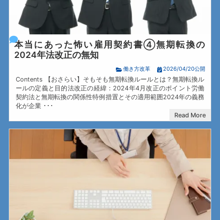
本当にあった怖い雇用契約書④無期転換の
2024年法改正の無知
働き方改革
2026/04/20公開
Contents 【おさらい】そもそも無期転換ルールとは？無期転換ル
ールの定義と目的法改正の経緯：2024年4月改正のポイント労働
契約法と無期転換の関係性特例措置とその適用範囲2024年の義務
化が企業 ･･･
Read More