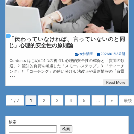
「伝わっていなければ、言っていないのと同
じ」心理的安全性の原則論
女性活躍
2026/01/18公開
Contents はじめに4つの視点1. 心理的安全性の確保と「質問の歓
迎」2. 認知的負荷を考慮した「スモールステップ」3. 「ティーチ
ング」と「コーチング」の使い分け4. 法改正や最新情報の「背景
･･･
Read More
1 / 7
1
2
3
4
5
...
»
最後 
検索
検索