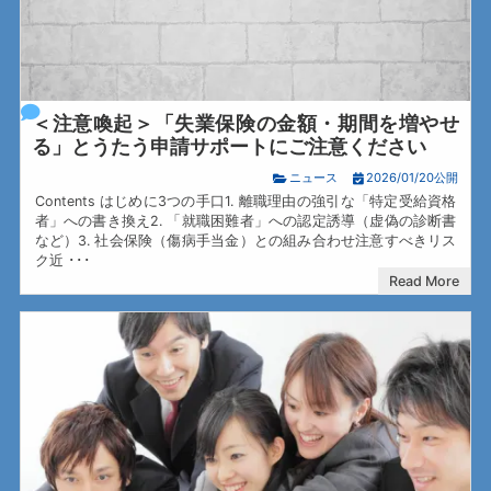
＜注意喚起＞「失業保険の金額・期間を増やせ
る」とうたう申請サポートにご注意ください
ニュース
2026/01/20公開
Contents はじめに3つの手口1. 離職理由の強引な「特定受給資格
者」への書き換え2. 「就職困難者」への認定誘導（虚偽の診断書
など）3. 社会保険（傷病手当金）との組み合わせ注意すべきリス
ク近 ･･･
Read More