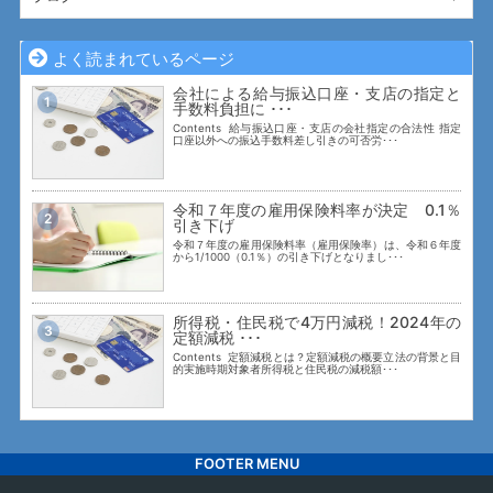
よく読まれているページ
会社による給与振込口座・支店の指定と
1
手数料負担に ･･･
Contents 給与振込口座・支店の会社指定の合法性 指定
口座以外への振込手数料差し引きの可否労･･･
令和７年度の雇用保険料率が決定 0.1％
2
引き下げ
令和７年度の雇用保険料率（雇用保険率）は、令和６年度
から1/1000（0.1％）の引き下げとなりまし･･･
所得税・住民税で4万円減税！2024年の
3
定額減税 ･･･
Contents 定額減税とは？定額減税の概要立法の背景と目
的実施時期対象者所得税と住民税の減税額･･･
FOOTER MENU