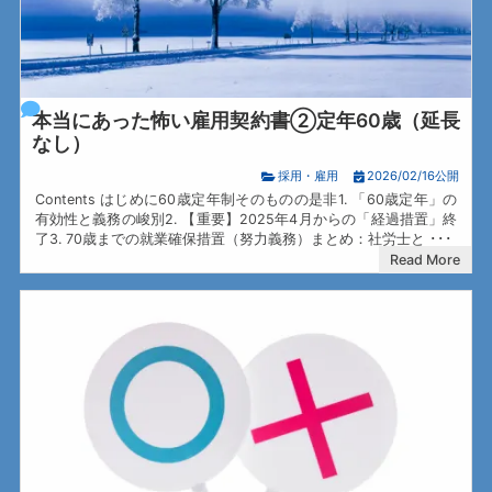
本当にあった怖い雇用契約書②定年60歳（延長
なし）
採用・雇用
2026/02/16公開
Contents はじめに60歳定年制そのものの是非1. 「60歳定年」の
有効性と義務の峻別2. 【重要】2025年4月からの「経過措置」終
了3. 70歳までの就業確保措置（努力義務）まとめ：社労士と ･･･
Read More