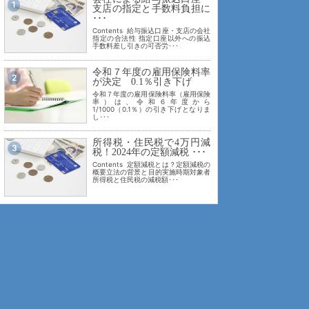
1
支店の指定と手数料負担に
･･･
Contents 給与振込口座・支店の会社
指定の合法性 指定口座以外への振込
手数料差し引きの可否労･･･
令和７年度の雇用保険料率
2
が決定 0.1％引き下げ
令和７年度の雇用保険料率（雇用保険
率）は、令和６年度から
1/1000（0.1％）の引き下げとなりま
し･･･
所得税・住民税で4万円減
3
税！2024年の定額減税 ･･･
Contents 定額減税とは？定額減税の
概要立法の背景と目的実施時期対象者
所得税と住民税の減税額･･･